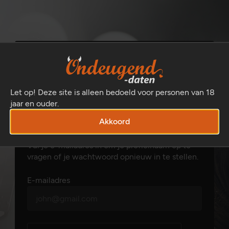
Let op! Deze site is alleen bedoeld voor personen van 18
jaar en ouder.
Profielnaam en/of wachtwoord
Akkoord
vergeten?
Vul je e-mailadres in om je profielnaam op te
vragen of je wachtwoord opnieuw in te stellen.
E-mailadres