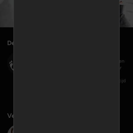
Dé ondeugende datingsite
Ondeugend-Daten.nl maakt het een stuk
eenvoudiger om casual contacten te leggen
met andere gelijkgestemden. Op zoek naar
een spannende date voor jezelf of jullie
beiden, op Ondeugend-Daten.nl vind je altijd
wat je zoekt!
Inschrijven
Veilig, discreet en anoniem
Veilig daten via een eigen anonieme