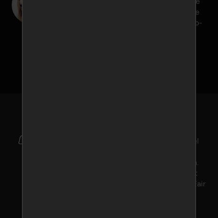
postbus. Blijf anoniem zolang jezelf wilt. Je
e-mailadres blijft altijd geheim voor andere
leden. Het tempo bepaal je zelf! Vind in no-
time jouw droomdate!
Inschrijven
Géén fictieve profielen
In tegenstelling tot veel andere erotische
datingwebsites, is Ondeugend-Daten.nl fel
tegen nepprofielen. Bij ons vind je geen
chatoperators die je aan het lijntje houden.
Ook stellen onze medewerkers alles in het
werk om kwaadwillende leden te weren. Fair
play, dat is ons motto.