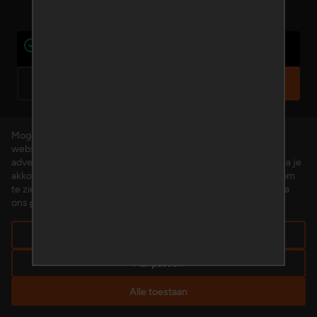
Het e-mailadres gebruiken we alleen voor je account en is dus
niet zichtbaar
Terug
Volgende
Mogen we cookies plaatsen? We gebruiken cookies om de
website te verbeteren en om gepersonaliseerde inhoud en
advertenties aan te bieden. Door op 'Alle toestaan' te klikken, ga je
akkoord met het gebruik van alle cookies. Klik op 'Aanpassen' om
te zien welke cookies wij plaatsen. Je kunt op ieder moment via
ons
cookiebeleid
je toestemming wijzigen of intrekken.
Alleen noodzakelijk
Aanpassen
Alle toestaan