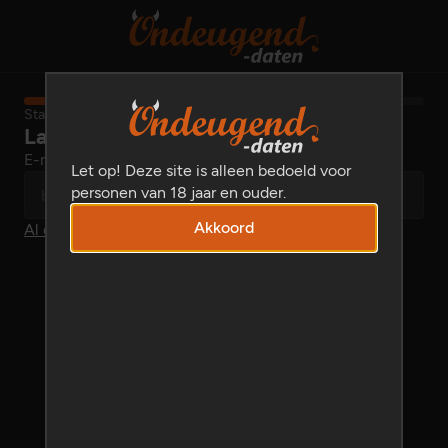
Stap 1 van 11
Laten we beginnen
E-mailadres
Let op! Deze site is alleen bedoeld voor
personen van 18 jaar en ouder.
Akkoord
Al een account?
Log dan hier in
.