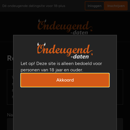
Dé ondeugende datingsite voor 18-plus
Inloggen
Inschrijven
Reactieformulier
Let op! Deze site is alleen bedoeld voor
personen van 18 jaar en ouder.
We verzoeken je eerst de
Veelgestelde vragen
te
Akkoord
raadplegen. Staat het antwoord op je vraag daar
niet tussen, gebruik dan onderstaand
reactieformulier.
Naam