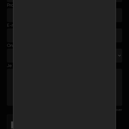
Profielnaam
E-mailadres
Onderwerp
Je bericht
1000 karakters over